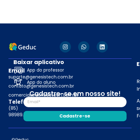
Baixar aplicativo
Email
App do professor
suporte@genesistech.com.br
R
App do aluno
contato@genesistech.com.br
I
Cadastre-se em nosso site!
comercial@genesistech.com.br
A
Telefone
s
(85)
98989.4019
F
Cadastre-se
©Geduc