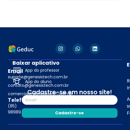
Baixar aplicativo
Email
App do professor
suporte@genesistech.com.br
R
App do aluno
contato@genesistech.com.br
I
Cadastre-se em nosso site!
comercial@genesistech.com.br
A
Telefone
s
(85)
98989.4019
F
Cadastre-se