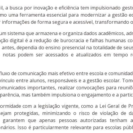
il, a busca por inovação e eficiência tem impulsionado ges
 como uma ferramenta essencial para modernizar a gestão ed
 informações de forma segura e acessível, transformando o 
e, um sistema que armazena e organiza dados acadêmicos, adm
ção digital é a redução de burocracia e falhas humanas
 antes, dependia do ensino presencial na totalidade de seus
 e notas podem ser acessados e atualizados em tempo re
m fluxo de comunicação mais efetivo entre escola e comunidad
 vínculo entre alunos, responsáveis e a gestão escolar. T
omunicados importantes, realizar convocações para reuniõ
parência, mas também impulsiona o engajamento e a partic
ormidade com a legislação vigente, como a Lei Geral de P
 sejam protegidas, minimizando o risco de violação de d
ue garantem que apenas pessoas autorizadas tenham ac
onários. Isso é particularmente relevante para escolas pú