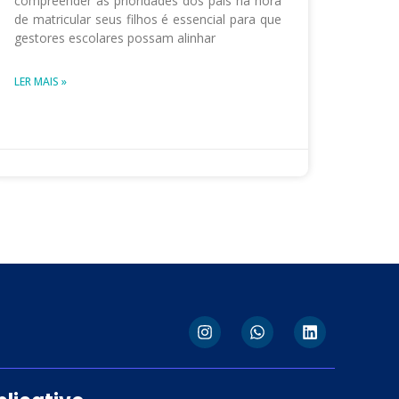
compreender as prioridades dos pais na hora
de matricular seus filhos é essencial para que
gestores escolares possam alinhar
LER MAIS »