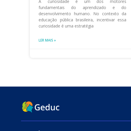
A curiosidade é um dos motores
fundamentais do aprendizado e do
desenvolvimento humano. No contexto da
educação pública brasileira, incentivar essa
curiosidade é uma estratégia
LER MAIS »